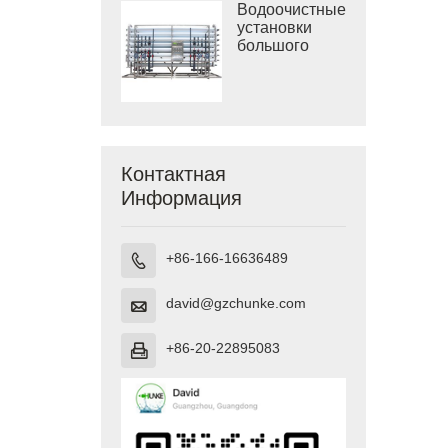
Водоочистные
установки
большого
размера
Контактная
Информация
+86-166-16636489

david@gzchunke.com

+86-20-22895083
