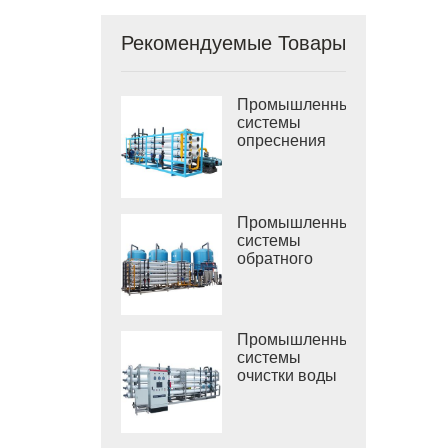
Рекомендуемые Товары
Промышленные
системы
опреснения
морской воды
РО
Промышленные
системы
обратного
осмоса
солоноватой
воды
Промышленные
системы
очистки воды
обратным
осмосом