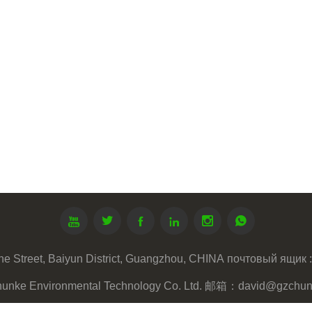






e Street, Baiyun District, Guangzhou, CHINA
почтовый ящик :
hunke Environmental Technology Co. Ltd. 邮箱：david@gzchu