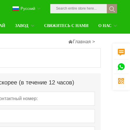
Pусский
АЙ
ЗАВОД
СВЯЖИТЕСЬ С НАМИ
О НАС

Главная
>



корее (в течение 12 часов)