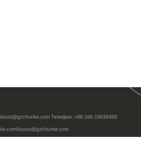
david@gzchunke.com
Телефон :
+86-166-16636489
nke.com/louisa@gzchunke.com