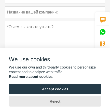



We use cookies
We use our own and third-party cookies to personalize
Политика конфиденциальности
отправить
content and to analyze web traffic.
Read more about cookies
Accept cookies
БОЛЬШЕ УСЛУГ
Copyright By © Guangzhou Chunke Environmental Technology Co. Ltd. 邮箱：
Reject
david@gzchunke.com/louisa@gzchunke.com