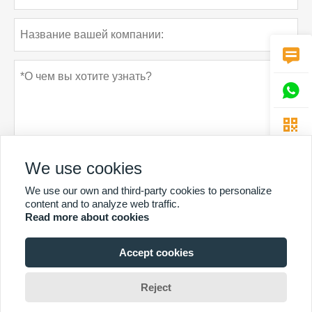



We use cookies
We use our own and third-party cookies to personalize
Политика конфиденциальности
отправить
content and to analyze web traffic.
Read more about cookies
Accept cookies
БОЛЬШЕ УСЛУГ
Copyright By © Guangzhou Chunke Environmental Technology Co. Ltd. 邮箱：
Reject
david@gzchunke.com/louisa@gzchunke.com