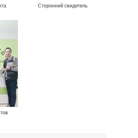
кта
Сторонний свидетель
нтов