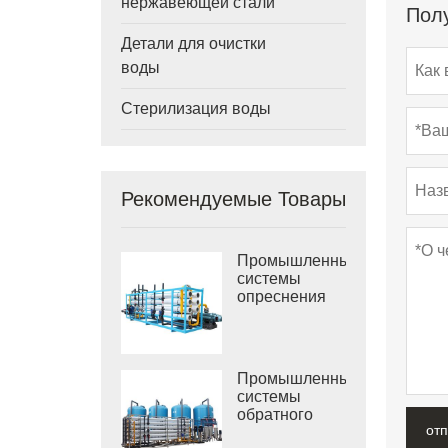
нержавеющей стали
Полу
Детали для очистки
воды
Стерилизация воды
Рекомендуемые Товары
Промышленные
системы
опреснения
морской воды
РО
Промышленные
системы
обратного
от
осмоса