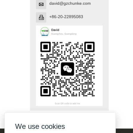
david@gzchunke.com

+86-20-22895083

We use cookies