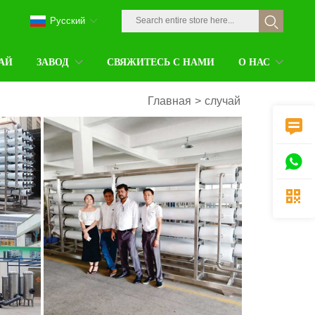
Pусский
АЙ
ЗАВОД
СВЯЖИТЕСЬ С НАМИ
О НАС
Главная
>
случай


