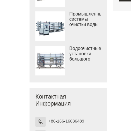
солоноватой
воды
Промышленные
системы
очистки воды
обратным
осмосом
Водоочистные
установки
большого
размера
Контактная
Информация
+86-166-16636489
