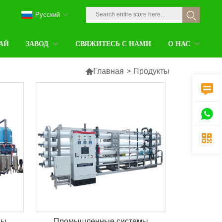
Pусский
АЙ
ЗАВОД
СВЯЖИТЕСЬ С НАМИ
О НАС

Главная
>
Продукты



мы
Промышленные системы