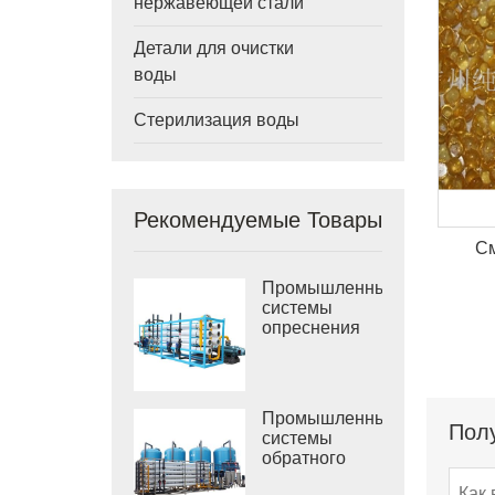
нержавеющей стали
Детали для очистки
воды
Стерилизация воды
Рекомендуемые Товары
См
Промышленные
системы
опреснения
морской воды
РО
Промышленные
Полу
системы
обратного
осмоса