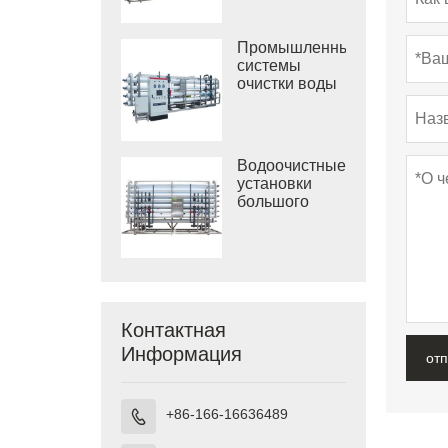
солоноватой
воды
Промышленные
системы
очистки воды
обратным
осмосом
Водоочистные
установки
большого
размера
Контактная
Информация
от
+86-166-16636489
