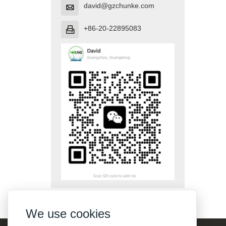
david@gzchunke.com

+86-20-22895083

We use cookies