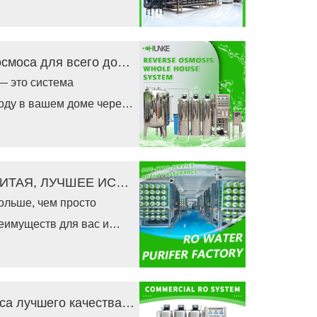
етоды фильтрации.
артриджные фильтры из
ые фильтры, обратный
Это лучшая новая система обратного осмоса для всего дома?
ция и их комбинация для
— это система
оду в вашем доме через
ного осмоса для всего
дит в ваш дом.
КАК КУПИТЬ очиститель воды РО ИЗ КИТАЯ, ЛУЧШЕЕ ИССЛЕДОВАНИЕ
ольше, чем просто
еимуществ для вас и
 осмоса означает
са более безопасной и
же положительное
Коммерческая система обратного осмоса лучшего качества от эксперта в Китае
ие ваших домашних