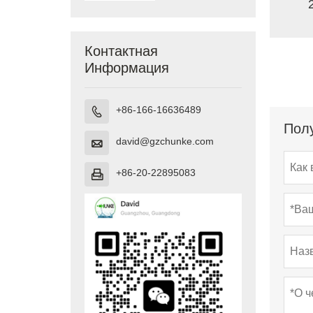
Контактная
Информация
+86-166-16636489

Полу
david@gzchunke.com

+86-20-22895083
