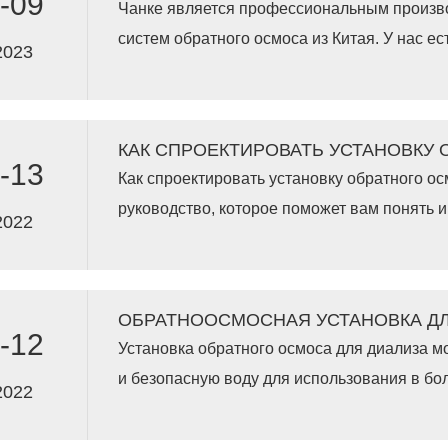
-09
Чанке является профессиональным производителем коммерческих
расходов.
систем обратного осмоса из Китая. У нас ес
2023
производства коммерческих единиц Ро . Н
установка обратного осмоса имеет сертифи
имеет сертификат ИСО :9001.
-13
Как спроектировать установку обратного ос
руководство, которое поможет вам понять 
2022
обратного осмоса. В этой статье мы объяс
-12
Установка обратного осмоса для диализа м
и безопасную воду для использования в бо
2022
людей. Чанке является производителем установок обратного осмоса
из Китая.