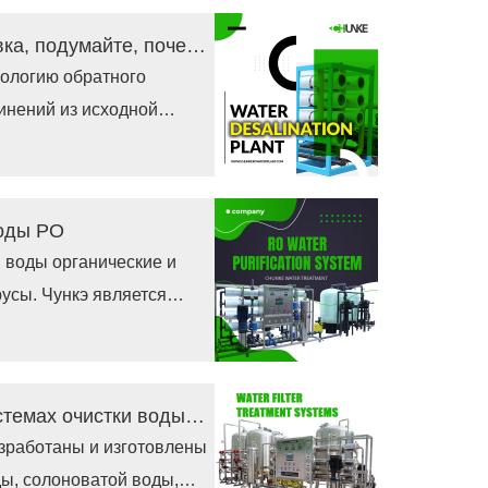
Что такое водоопреснительная установка, подумайте, почему это важно?
нологию обратного
инений из исходной
оких колодцев,
воды РО
 воды органические и
русы. Чункэ является
и сертификатом CE.
Как получить чистую воду в лучших системах очистки воды фильтрами?
зработаны и изготовлены
ы, солоноватой воды,