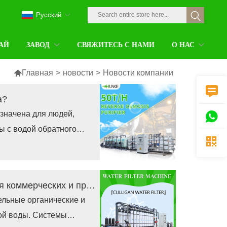
Pусский
АЙ
ЗАВОД
СВЯЖИТЕСЬ С НАМИ
О НАС

Главная
>
новости
>
Новости компании

а?
значена для людей,

ы с водой обратного

остыми словами, что
тавление о технологии
нении.
Лучший фильтр для воды Каллиган для коммерческих и промышленных технологий
ой воды. Системы