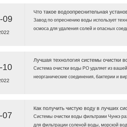
-09
Завод по опреснению воды использует тех
осмоса для удаления солей и опасных соед
2022
воды, такой как морская вода, вода из глуб
солоноватая вода.
Лучшая технология системы очистки 
-10
Система очистки воды РО удаляет из вашей
неорганические соединения, бактерии и ви
2022
производителем с сертификатом ИСО9001 
-07
Системы очистки воды фильтрами Чункэ ра
для фильтрации соленой воды, морской вод