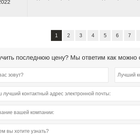
2022
речной воды и воды из глубоких колодцев.
1
2
3
4
5
6
7
чить последнюю цену? Мы ответим как можно с