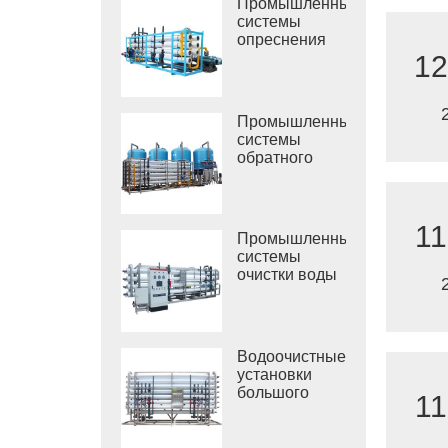
Промышленные
системы
опреснения
морской воды
12
РО
Промышленные
системы
обратного
осмоса
солоноватой
воды
11
Промышленные
системы
очистки воды
обратным
осмосом
Водоочистные
установки
большого
11
размера