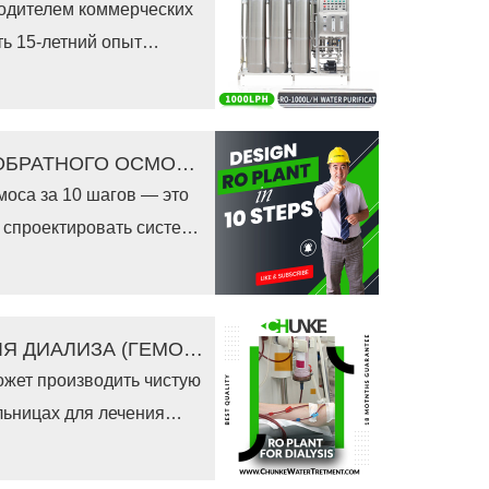
ть 15-летний опыт
аша коммерческая
кат CE , а компания
КАК СПРОЕКТИРОВАТЬ УСТАНОВКУ ОБРАТНОГО ОСМОСА ЗА 10 ШАГОВ
моса за 10 шагов — это
и спроектировать систему
нили 10 важных шагов.
ОБРАТНООСМОСНАЯ УСТАНОВКА ДЛЯ ДИАЛИЗА (ГЕМОДИАЛИЗА)
ожет производить чистую
льницах для лечения