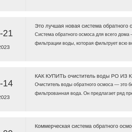
фильтрации воды используют различные м
Например, мультимедийная фильтрация, к
полипропилена, рукавные фильтры, дисков
осмос, ультрафильтрация, электродеиониза
-21
Система обратного осмоса для всего дома 
получения фильтрованной воды.
фильтрации воды, которая фильтрует всю в
2023
мембрану обратного осмоса. Система обрат
дома устанавливается в точке, где вода вхо
-14
Очиститель воды обратного осмоса — это б
фильтрованная вода. Он предлагает ряд пр
2023
вашего дома. Установка системы обратного
получение практически безграничного запа
вкусной воды для всей вашей семьи, а так
влияние на окружающую среду и сокращен