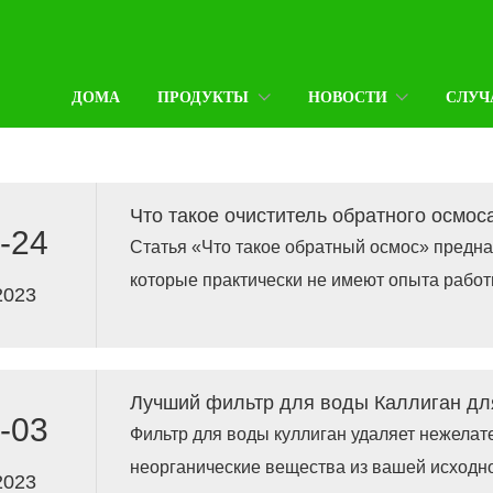
ДОМА
ПРОДУКТЫ
НОВОСТИ
СЛУЧ
Что такое очиститель обратного осмос
-24
Статья «Что такое обратный осмос» предна
которые практически не имеют опыта работ
2023
осмоса и попытаются объяснить основы пр
должно дать читателю лучшее общее предс
очистки воды обратного осмоса и ее приме
-03
Фильтр для воды куллиган удаляет нежелательные органические и
неорганические вещества из вашей исходн
2023