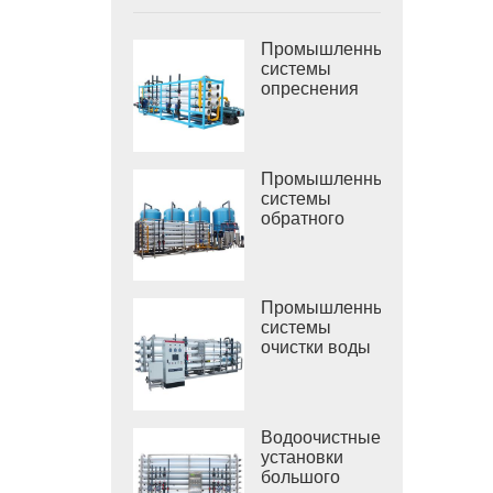
Промышленные
системы
опреснения
морской воды
РО
Промышленные
системы
обратного
осмоса
солоноватой
воды
Промышленные
системы
очистки воды
обратным
осмосом
Водоочистные
установки
большого