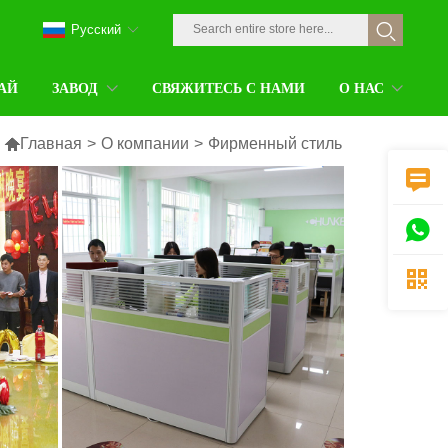
Pусский
АЙ
ЗАВОД
СВЯЖИТЕСЬ С НАМИ
О НАС

Главная
>
О компании
>
Фирменный стиль


