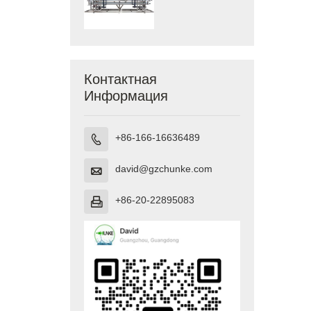
размера
Контактная
Информация
+86-166-16636489

david@gzchunke.com

+86-20-22895083
