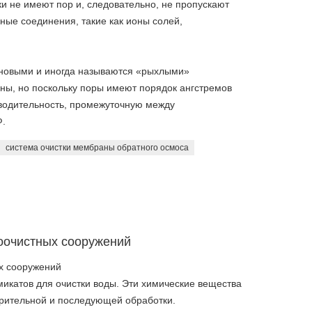
 не имеют пор и, следовательно, не пропускают
ные соединения, такие как ионы солей,
новыми и иногда называются «рыхлыми»
ы, но поскольку поры имеют порядок ангстремов
водительность, промежуточную между
.
система очистки мембраны обратного осмоса
оочистных сооружений
х сооружений
икатов для очистки воды. Эти химические вещества
арительной и последующей обработки.