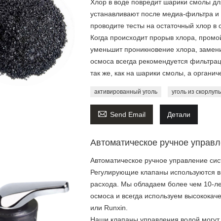
Хлор в воде повредит шарики смолы д
устанавливают после медиа-фильтра и 
проводите тесты на остаточный хлор в 
Когда происходит прорыв хлора, промой
уменьшит проникновение хлора, замени
осмоса всегда рекомендуется фильтрац
так же, как на шарики смолы, а органи
активированный уголь
уголь из скорлуп

Send Email
Детали
Автоматическое ручное управл
Автоматическое ручное управление сис
Регулирующие клапаны используются в 
расхода. Мы обладаем более чем 10-ле
осмоса и всегда используем высококач
или Runxin.
Наши клапаны управления водой могут