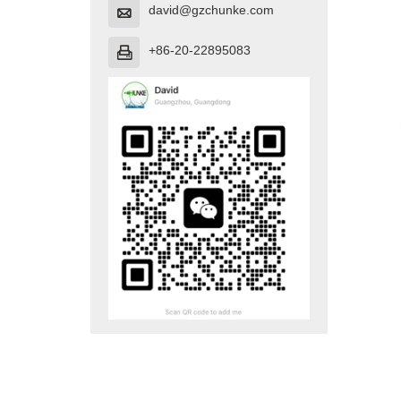
david@gzchunke.com

+86-20-22895083
