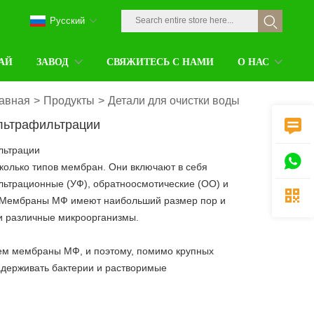
Pусский
АЙ
ЗАВОД
СВЯЖИТЕСЬ С НАМИ
О НАС
авная
>
Продукты
>
Детали для очистки воды
льтрафильтрации

льтрации

колько типов мембран. Они включают в себя
ьтрационные (УФ), обратноосмотические (ОО) и

 Мембраны МФ имеют наибольший размер пор и
и различные микроорганизмы.
м мембраны МФ, и поэтому, помимо крупных
задерживать бактерии и растворимые