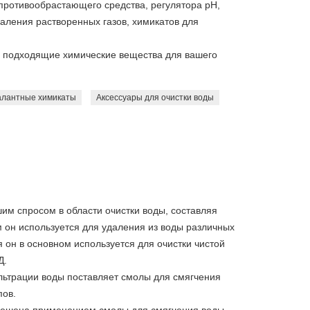
 противообрастающего средства, регулятора pH,
аления растворенных газов, химикатов для
 подходящие химические вещества для вашего
алантные химикаты
Аксессуары для очистки воды
м спросом в области очистки воды, составляя
м он используется для удаления из воды различных
 он в основном используется для очистки чистой
Д.
льтрации воды поставляет смолы для смягчения
пов.