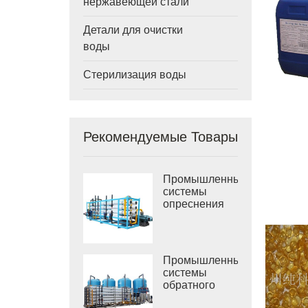
нержавеющей стали
Детали для очистки
воды
Стерилизация воды
Рекомендуемые Товары
Промышленные
системы
опреснения
морской воды
РО
Промышленные
системы
обратного
осмоса