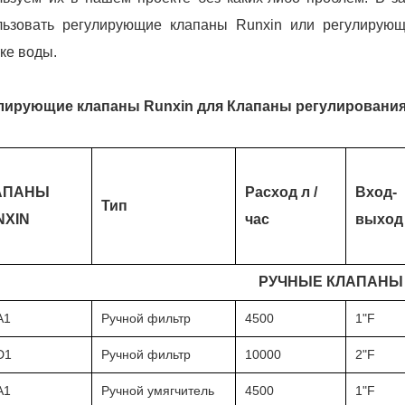
льзовать регулирующие клапаны Runxin или регулирующ
ке воды.
лирующие клапаны Runxin для
Клапаны регулирования
АПАНЫ
Расход л /
Вход-
Тип
NXIN
час
выход
РУЧНЫЕ КЛАПАНЫ
A1
Ручной фильтр
4500
1"F
D1
Ручной фильтр
10000
2"F
A1
Ручной умягчитель
4500
1"F