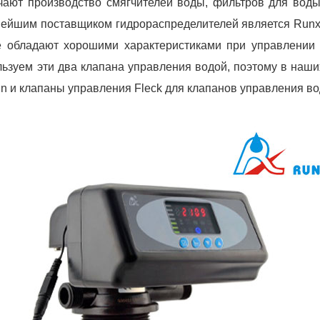
чают производство смягчителей воды, фильтров для воды
нейшим поставщиком гидрораспределителей является Runxi
е обладают хорошими характеристиками при управлении
льзуем эти два клапана управления водой, поэтому в наши
n и клапаны управления Fleck для клапанов управления во