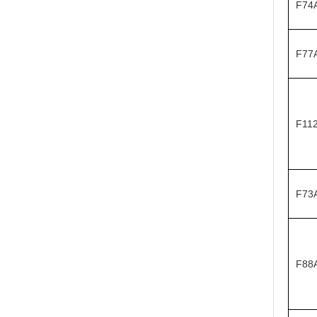
F74
F77
F11
F73
F88