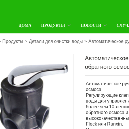
ДОМА
ПРОДУКТЫ
НОВОСТИ
СЛУЧ
>
Продукты
>
Детали для очистки воды
>
Автоматическое р
Автоматическое
обратного осмо
Автоматическое ру
осмоса
Регулирующие клап
воды для управлени
более чем 10-летни
обратного осмоса и
высококачественны
Fleck или Runxin.