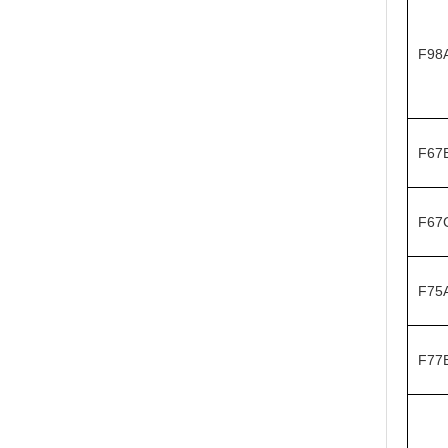
F98
F67
F67
F75
F77