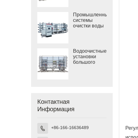
солоноватой
воды
Промышленные
системы
очистки воды
обратным
осмосом
Водоочистные
установки
большого
размера
Контактная
Информация
+86-166-16636489
Регу

испо