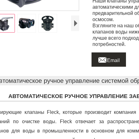
Наши клапаны упра
автоматическими д
предварительной о
осмосом.
Взгляните на наш 
клапанов воды ниже
лучше всего подход
потребностей.

Email
втоматическое ручное управление системой об
АВТОМАТИЧЕСКОЕ РУЧНОЕ УПРАВЛЕНИЕ З
лирующие клапаны Fleck, которые производит компания 
аний по очистке воды. Fleck отвечает за распростран
анов для воды в промышленности в основном для комме