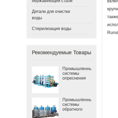
нержавеющей стали
вклю
круп
Детали для очистки
такж
воды
испо
Стерилизация воды
Runxi
Рекомендуемые Товары
Промышленные
системы
опреснения
морской воды
РО
Промышленные
системы
обратного
осмоса