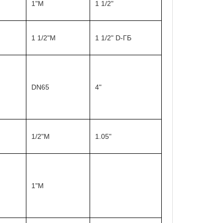
1"M
1 1/2"
1 1/2"M
1 1/2" D-ГБ
DN65
4"
1/2"M
1.05"
1"M