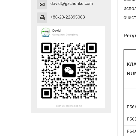
david@gzchunke.com

испо
+86-20-22895083
очист

Регу
КЛ
RU
F56
F56
F64