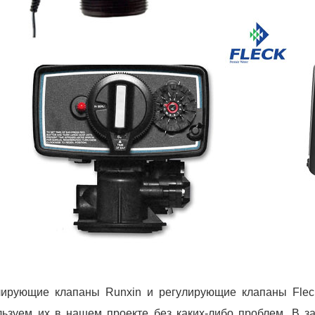
лирующие клапаны Runxin и регулирующие клапаны Flec
льзуем их в нашем проекте без каких-либо проблем. В 