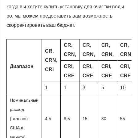
когда вы хотите купить установку для очистки воды
ро, мы можем предоставить вам возможность
скорректировать ваш бюджет.
CR,
CR,
CR,
CR,
CR,
CRN,
CRN,
CRN,
CRN,
CRN,
Диапазон
CRI,
CRI,
CRI,
CRI,
CRI
CRE
CRE
CRE
CRE
1
1
3
5
10
Номинальный
расход
(галлоны
4.5
8,5
15
30
55
США в
минуту)