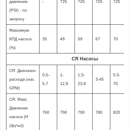
давление
-
725
725
725
725
(PSI) - по
запросу
Максимум.
КПД насоса
35
49
59
67
70
(%)
CR Насосы
CR: Диапазон
0,5-
1-
1,5-
5.5-
расхода (нас
3-45
5,7
12,8
23,8
70
GPM)
CR: Макс.
Давление
760
790
790
780
820
насоса (H
(футы))