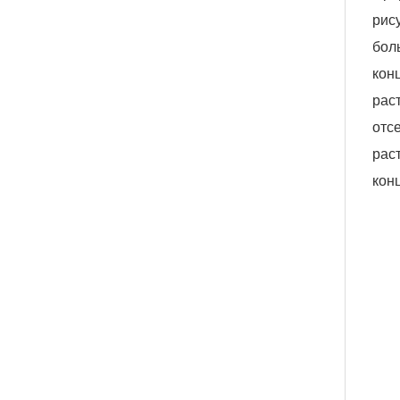
рис
бол
кон
рас
отс
рас
кон