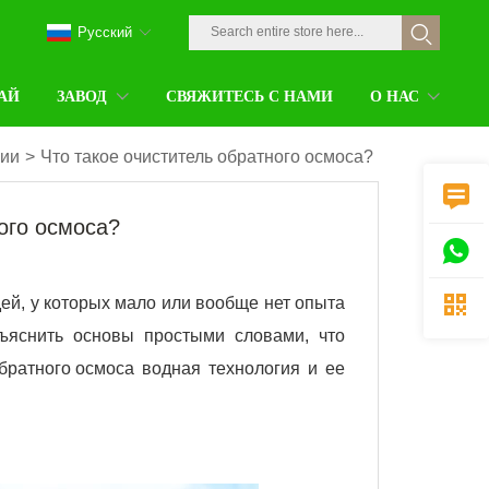
Pусский
АЙ
ЗАВОД
СВЯЖИТЕСЬ С НАМИ
О НАС
нии
>
Что такое очиститель обратного осмоса?

ого осмоса?


ей, у которых мало или вообще нет опыта
яснить основы простыми словами, что
обратного осмоса
водная технология и ее