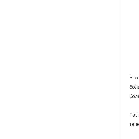
В с
бол
бол
Раз
теп