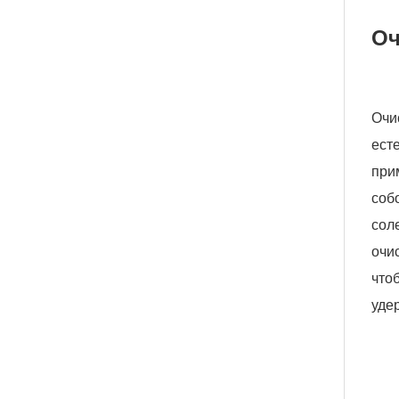
Оч
Очи
ест
при
соб
сол
очи
что
уде