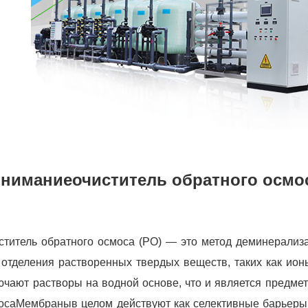
нимание
очиститель обратного осмо
ститель обратного осмоса (РО) — это метод деминерализ
 отделения растворенных твердых веществ, таких как ион
ючают растворы на водной основе, что и является предмет
оса
Мембраны
в целом действуют как селективные барьеры