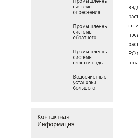
Промышленные
системы
вид
опреснения
рас
морской воды
РО
со 
Промышленные
системы
пре
обратного
осмоса
рас
солоноватой
Промышленные
РО 
воды
системы
пит
очистки воды
обратным
осмосом
Водоочистные
установки
большого
размера
Контактная
Информация