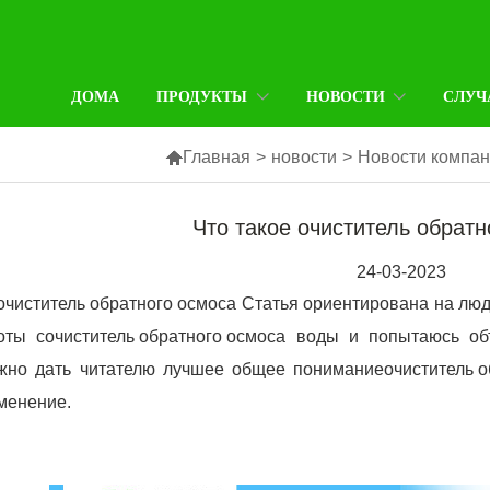
ДОМА
ПРОДУКТЫ
НОВОСТИ
СЛУЧ

Главная
>
новости
>
Новости компа
Что такое очиститель обратн
24-03-2023
очиститель обратного осмоса
Статья ориентирована на люд
оты с
очиститель обратного осмоса
воды и попытаюсь объ
жно дать читателю лучшее общее понимание
очиститель 
менение.