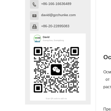
+86-166-16636489

david@gzchunke.com

+86-20-22895083

О
Осм
от 
рас
Пре