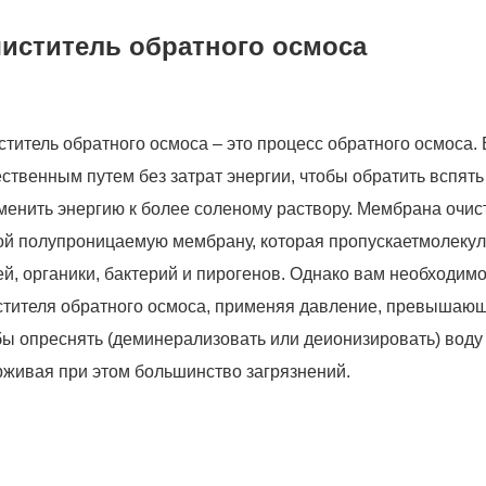
иститель обратного осмоса
ститель обратного осмоса – это процесс обратного осмоса. 
ественным путем без затрат энергии, чтобы обратить вспят
менить энергию к более соленому раствору. Мембрана очис
ой полупроницаемую мембрану, которая пропускает
молеку
ей, органики, бактерий и пирогенов. Однако вам необходим
стителя обратного осмоса, применяя давление, превышающ
бы опреснять (деминерализовать или деионизировать) воду 
рживая при этом большинство загрязнений.