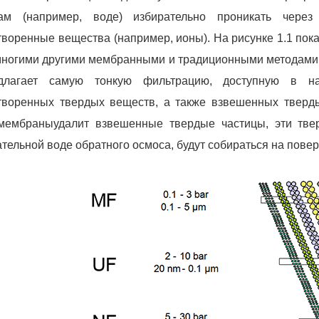
ам (например, воде) избирательно проникать через
творенные вещества (например, ионы). На рисунке 1.1 пока
многими другими мембранными и традиционными методами ф
длагает самую тонкую фильтрацию, доступную в н
творенных твердых веществ, а также взвешенных твердых
мембраны
удалит взвешенные твердые частицы, эти тве
ательной воде обратного осмоса, будут собираться на пове