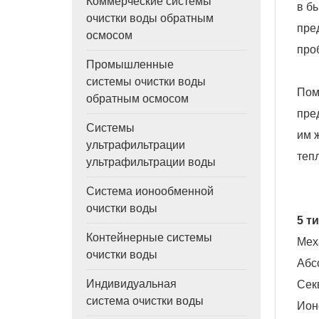
Коммерческие системы
в б
очистки воды обратным
пре
осмосом
про
Промышленные
системы очистки воды
Пом
обратным осмосом
пре
Системы
им 
ультрафильтрации
теп
ультрафильтрации воды
Система ионообменной
очистки воды
5 т
Контейнерные системы
Мех
очистки воды
Абс
Индивидуальная
Сек
система очистки воды
Ион