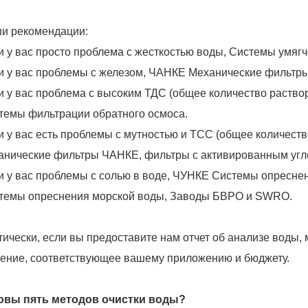
и рекомендации:
и у вас просто проблема с жесткостью воды,
Системы умяг
и у вас проблемы с железом,
ЧАНКЕ Механические фильтр
и у вас проблема с высоким ТДС (общее количество раств
темы фильтрации обратного осмоса
.
и у вас есть проблемы с мутностью и ТСС (общее количест
анические фильтры ЧАНКЕ, фильтры с активированным уг
и у вас проблемы с солью в воде, ЧУНКЕ
Системы опреснен
темы опреснения морской воды
, Заводы БВРО и SWRO.
тически, если вы предоставите нам отчет об анализе воды
ение, соответствующее вашему приложению и бюджету.
овы пять методов очистки воды?