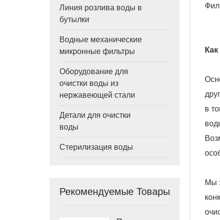
Фил
Линия розлива воды в
бутылки
Водные механические
Как
микронные фильтры
Оборудование для
Осн
очистки воды из
дру
нержавеющей стали
в т
Детали для очистки
вод
воды
Воз
Стерилизация воды
осо
Мы 
Рекомендуемые Товары
кон
очи