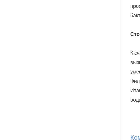
про
бак
Сто
К с
выз
уме
Фил
Ита
воды
Ко