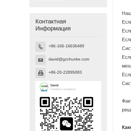
Наш
Контактная
Есл
Информация
Есл
Есл
+86-166-16636489

Сис
Есл
david@gzchunke.com

мех
+86-20-22895083

Есл
Сис
Фак
реш
Как