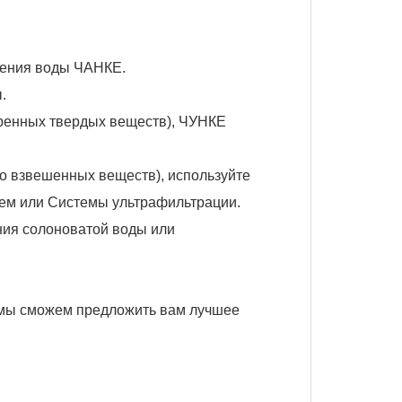
чения воды ЧАНКЕ
.
ы
.
оренных твердых веществ), ЧУНКЕ
во взвешенных веществ), используйте
лем или
Системы ультрафильтрации
.
ия солоноватой воды
или
, мы сможем предложить вам лучшее