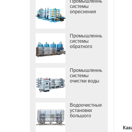
Промышленные
системы
опреснения
морской воды
РО
Промышленные
системы
обратного
осмоса
солоноватой
воды
Промышленные
системы
очистки воды
обратным
осмосом
Водоочистные
установки
большого
размера
Как