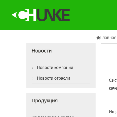

Главная
Новости
Новости компании

Новости отрасли

Сис
кач
Продукция
Ище