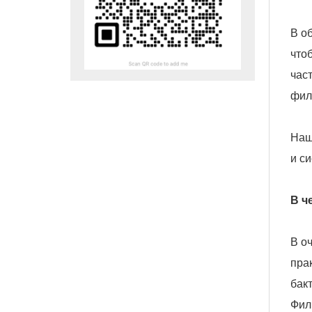
В о
что
час
фил
Наш
и с
В ч
В о
пра
бак
Фил