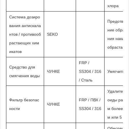
хлора
Система дозиро
Предотвра
вания антискала
ние образо
нтов / противооб
SEKO
ния накипи
растающих хим
обрастани
икатов
FRP /
Средство для
ЧУНКЕ
SS304 / 316
Умягчить в
смягчения воды
/ Сталь
Удалите ко
Фильтр безопас
FRP / ПВХ /
оиды разм
ЧУНКЕ
ности
SS304 / 316
м более 1 
м или 5 мк
Обеспечьте