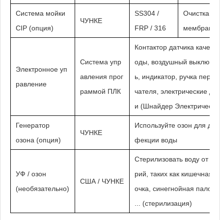
Система мойки
SS304 /
Очистка
ЧУНКЕ
CIP (опция)
FRP / 316
мембран
Контактор датчика качеств
Система упр
оды, воздушный выключа
Электронное уп
авления прог
ь, индикатор, ручка пере
равление
раммой ПЛК
чателя, электрические де
и (Шнайдер Электрически
Генератор
Используйте озон для дез
ЧУНКЕ
озона (опция)
фекции воды
Стерилизовать воду от ба
УФ / озон
рий, таких как кишечная п
США / ЧУНКЕ
(необязательно)
очка, синегнойная палочк
... (стерилизация)