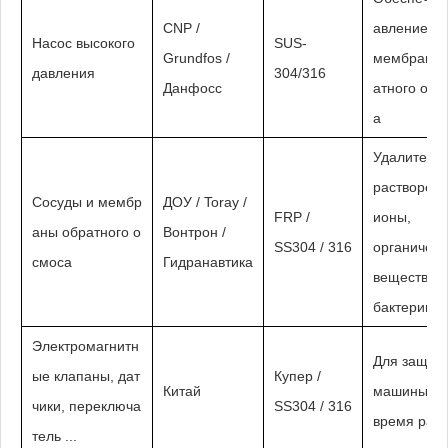
CNP /
авление д
Насос высокого
SUS-
Grundfos /
мембран о
давления
304/316
Данфосс
атного осм
а
Удалите
растворен
Сосуды и мембр
ДОУ / Toray /
FRP /
ионы,
аны обратного о
Вонтрон /
SS304 / 316
органическ
смоса
Гидранавтика
вещества,
бактерии ..
Электромагнитн
Для защит
ые клапаны, дат
Купер /
Китай
машины во
чики, переключа
SS304 / 316
время раб
тель ...