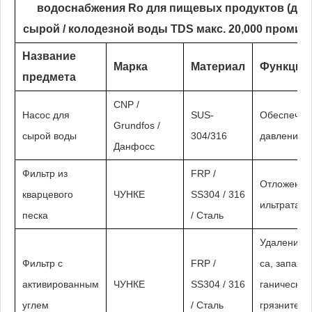
водоснабжения Ro для пищевых продуктов (для
сырой / колодезной воды TDS макс. 20,000 промил
Название
Марка
Материал
Функция
предмета
CNP /
Насос для
SUS-
Обеспечьт
Grundfos /
сырой воды
304/316
давление
Данфосс
Фильтр из
FRP /
Отложения
кварцевого
ЧУНКЕ
SS304 / 316
ильтрата ...
песка
/ Сталь
Удаление в
Фильтр с
FRP /
са, запаха,
активированным
ЧУНКЕ
SS304 / 316
ганических
углем
/ Сталь
грязнителе