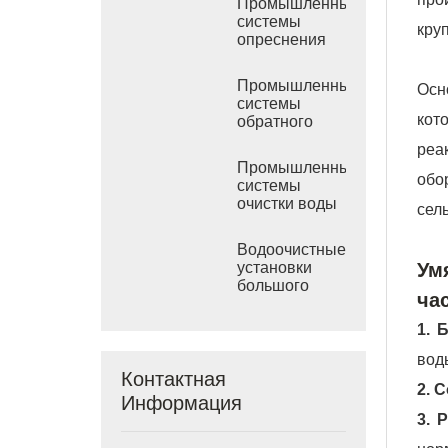
Промышленные
системы
кру
опреснения
морской воды
РО
Промышленные
Осн
системы
кот
обратного
осмоса
реа
солоноватой
Промышленные
воды
обо
системы
очистки воды
сел
обратным
осмосом
Водоочистные
Ум
установки
большого
ча
размера
1. 
вод
Контактная
2. 
Информация
3. 