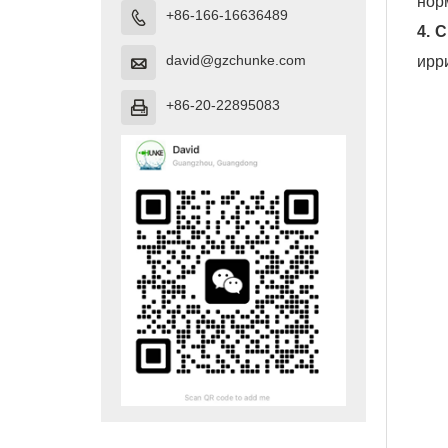
нор
+86-166-16636489

4. 
david@gzchunke.com
ирр

+86-20-22895083
