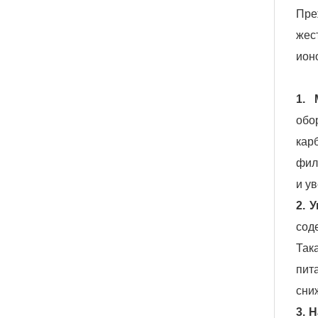
Пре
жес
ион
1. 
обо
кар
фил
и у
2. 
сод
Так
пит
сни
3. 