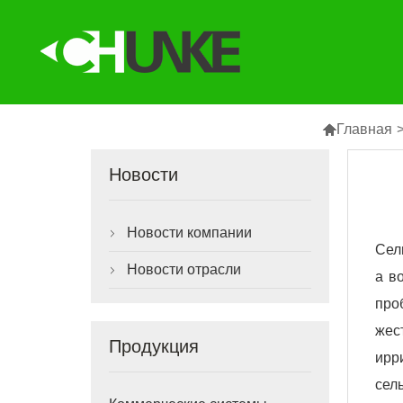

Главная
Новости
Новости компании

Сел
Новости отрасли

а в
про
жес
Продукция
ирр
сел