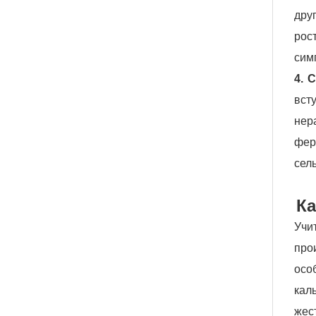
дру
рос
сим
4. 
вст
нер
фер
сел
Ка
Учи
про
осо
кал
жес