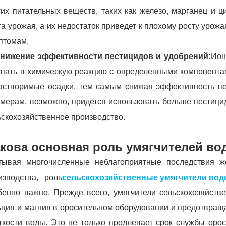
гих питательных веществ, таких как железо, марганец и 
та урожая, а их недостаток приведет к плохому росту урожа
птомам.
Снижение эффективности пестицидов и удобрений:
Ион
упать в химическую реакцию с определенными компонентам
астворимые осадки, тем самым снижая эффективность пес
мерам, возможно, придется использовать больше пестицид
ьскохозяйственное производство.
кова основная роль умягчителей во
тывая многочисленные неблагоприятные последствия же
изводства, роль
сельскохозяйственные умягчители во
бенно важно. Прежде всего, умягчители сельскохозяйст
ьция и магния в оросительном оборудовании и предотвращ
ткости воды. Это не только продлевает срок службы орос