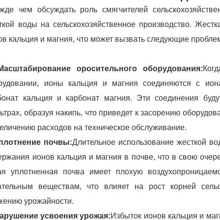
жде чем обсуждать роль смягчителей сельскохозяйстве
ткой воды на сельскохозяйственное производство. Жестк
ов кальция и магния, что может вызвать следующие пробле
Масштабирование оросительного оборудования:
Ког
рудовании, ионы кальция и магния соединяются с ион
бонат кальция и карбонат магния. Эти соединения буду
ьтрах, образуя накипь, что приведет к засорению оборуд
величению расходов на техническое обслуживание.
Уплотнение почвы:
Длительное использование жесткой в
ержания ионов кальция и магния в почве, что в свою оче
ая уплотненная почва имеет плохую воздухопроницаемо
ательным веществам, что влияет на рост корней сельс
жению урожайности.
Нарушение усвоения урожая:
Избыток ионов кальция и ма