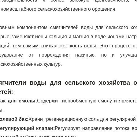
пномасштабного сельскохозяйственного орошения.
овным компонентом смягчителей воды для сельского хо
орые заменяют ионы кальция и магния в воде ионами нат
кций, тем самым снижая жесткость воды. Этот процесс н
рудование от повреждения накипью, но и улучша
ьскохозяйственных культур.
ягчители воды для сельского хозяйства 
стей:
Бак для смолы:
Содержит ионообменную смолу и являетс
ы.
Солевой бак:
Хранит регенерационную соль для регулярной
Регулирующий клапан:
Регулирует направление потока в