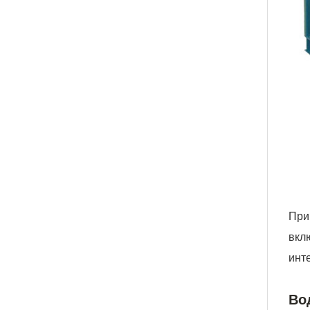
При
вкл
инт
Во