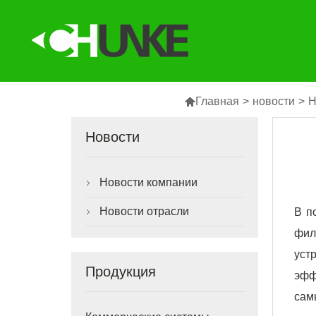

Главная
>
новости
>
Н
Новости
Новости компании

Новости отрасли
В п

фил
уст
Продукция
эфф
сам