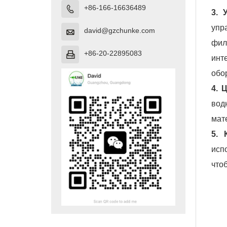
+86-166-16636489

3. 
упр
david@gzchunke.com

фил
+86-20-22895083

инт
обо
4. 
вод
мат
5. 
исп
что