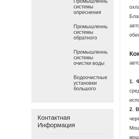
Промышленные
системы
охл
опреснения
Бла
морской воды
РО
авт
Промышленные
системы
обе
обратного
осмоса
солоноватой
Промышленные
Ко
воды
системы
авт
очистки воды
обратным
осмосом
Водоочистные
1. 
установки
большого
сре
размера
исп
2. 
Контактная
чер
Информация
Мощ
мощ