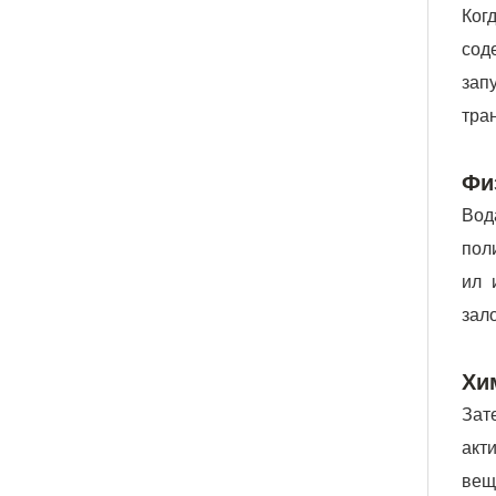
Ког
сод
зап
тра
Фи
Вод
пол
ил 
зал
Хи
Зат
акт
вещ