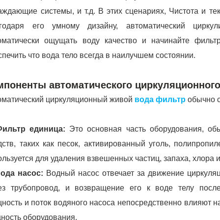
аждающие системы, и т.д. В этих сценариях, Чистота и т
годаря его умному дизайну, автоматический цирк
оматически ощущать воду качество и начинайте фильт
спечить что вода тело всегда в наилучшем состоянии.
мпоненты автоматического циркуляционного
оматический циркуляционный живой
вода фильтр
обычно с
Фильтр единица:
Это основная часть оборудования, об
дств, таких как песок, активированный уголь, полипропиле
ользуется для удаления взвешенных частиц, запаха, хлора и
Вода насос:
Водный насос отвечает за движение циркуля
ез трубопровод, и возвращение его к воде телу после
ность и поток водяного насоса непосредственно влияют н
ность оборудования.