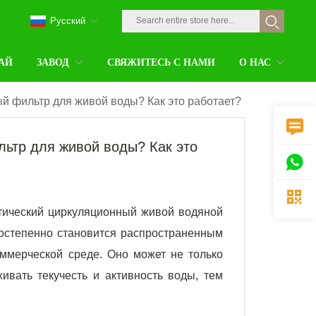
Pусский
АЙ
ЗАВОД
СВЯЖИТЕСЬ С НАМИ
О НАС
й фильтр для живой воды? Как это работает?

льтр для живой воды? Как это


тический циркуляционный живой водяной
постепенно становится распространенным
ммерческой среде. Оно может не только
вать текучесть и активность воды, тем