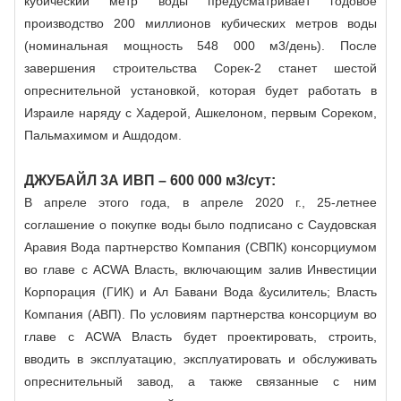
кубический метр воды предусматривает годовое
производство 200 миллионов кубических метров воды
(номинальная мощность 548 000 м3/день). После
завершения строительства Сорек-2 станет шестой
опреснительной установкой, которая будет работать в
Израиле наряду с Хадерой, Ашкелоном, первым Сореком,
Пальмахимом и Ашдодом.
ДЖУБАЙЛ 3А ИВП – 600 000 м3/сут:
В апреле этого года, в апреле 2020 г., 25-летнее
соглашение о покупке воды было подписано с Саудовская
Аравия Вода партнерство Компания (СВПК) консорциумом
во главе с ACWA Власть, включающим залив Инвестиции
Корпорация (ГИК) и Ал Бавани Вода &усилитель; Власть
Компания (АВП). По условиям партнерства консорциум во
главе с ACWA Власть будет проектировать, строить,
вводить в эксплуатацию, эксплуатировать и обслуживать
опреснительный завод, а также связанные с ним