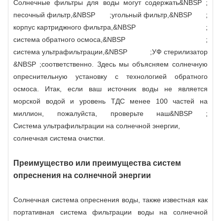
Солнечные фильтры для воды могут содержать&NBSP ;
песочный фильтр
,&NBSP ;
угольный фильтр
,&NBSP ;
корпус картриджного фильтра
,&NBSP ;
система обратного осмоса
,&NBSP ;
система ультрафильтрации
,&NBSP ;
УФ стерилизатор
&NBSP ;соответственно. Здесь мы объясняем солнечную
опреснительную установку с технологией обратного
осмоса. Итак, если ваш источник воды не является
морской водой и уровень ТДС менее 100 частей на
миллион, пожалуйста, проверьте наш&NBSP ;
Система ультрафильтрации на солнечной энергии
,
солнечная система очистки.
Преимущество или преимущества систем
опреснения на солнечной энергии
Солнечная система опреснения воды, также известная как
портативная система фильтрации воды на солнечной