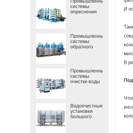
фил
Промышленные
системы
И п
опреснения
морской воды
РО
Так
сое
Промышленные
системы
кол
обратного
осмоса
мил
солоноватой
В р
воды
Промышленные
системы
Под
очистки воды
обратным
осмосом
Что
Водоочистные
инс
установки
кол
большого
размера