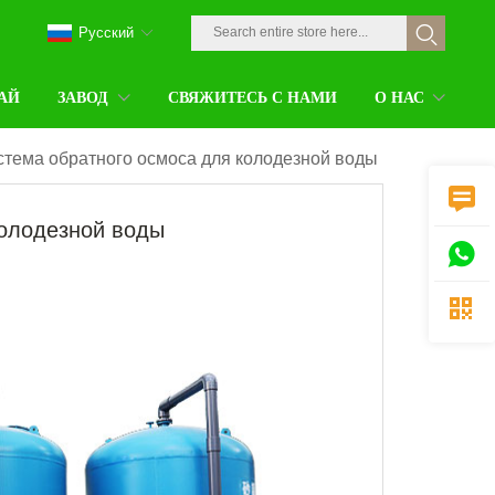
Pусский
АЙ
ЗАВОД
СВЯЖИТЕСЬ С НАМИ
О НАС
стема обратного осмоса для колодезной воды

колодезной воды

