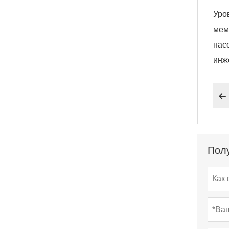
Уро
мем
нас
инж

Полу