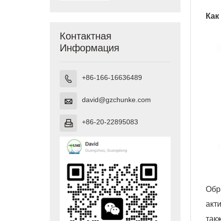
Как
Контактная
Информация
+86-166-16636489

david@gzchunke.com

+86-20-22895083

Обр
акт
так