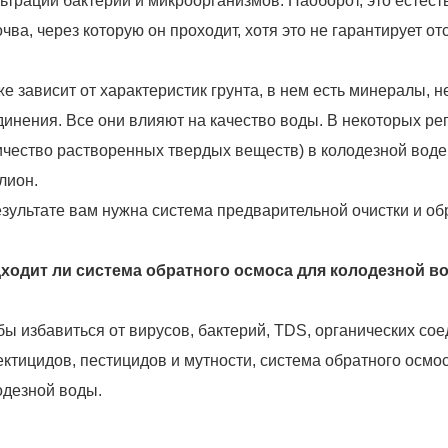
ьтрации бактерий и микроорганизмов. Наоборот, это естес
очва, через которую он проходит, хотя это не гарантирует от
же зависит от характеристик грунта, в нем есть минералы, 
динения. Все они влияют на качество воды. В некоторых р
ичество растворенных твердых веществ) в колодезной воде
лион.
езультате вам нужна система предварительной очистки и об
ходит ли система обратного осмоса для колодезной в
бы избавиться от вирусов, бактерий, TDS, органических со
ектицидов, пестицидов и мутности, система обратного осм
одезной воды.