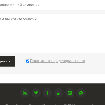
Политика конфиденциальности
править





