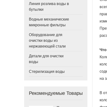
Линия розлива воды в
все
бутылки
пра
Водные механические
изм
микронные фильтры
Пре
Оборудование для
рас
очистки воды из
нержавеющей стали
Что
Детали для очистки
Кол
воды
кол
сод
Стерилизация воды
на 
Рекомендуемые Товары
В о
кол