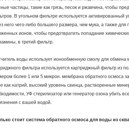
пные частицы, такие как грязь, песок и ржавчина, чтобы п
ьтров. В угольном фильтре используется активированный у
ез него чего-либо большего размера, чем мука, а также дл
яженных ионов, чтобы предотвратить попадание химических 
рамины, в третий фильтр.
гчитель воды использует ионообменную смолу для обмена м
триджного фильтра используется картриджный фильтр из п
мером более 1 или 5 микрон.
мембрана обратного осмоса
за
ие как натрий, высокий уровень свинца, растворенные минер
бходимости,
УФ стерилизатор или генератор озона
убить все
рязнения с вашей водой.
лько стоит система обратного осмоса для воды из ск