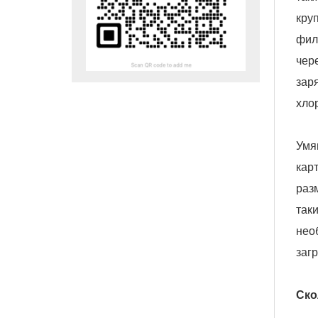
кру
фил
чер
зар
хло
Умя
кар
раз
так
нео
заг
Ско