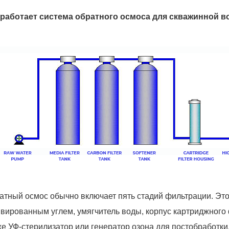
 работает система обратного осмоса для скважинной 
атный осмос обычно включает пять стадий фильтрации. Эт
ивированным углем, умягчитель воды,
корпус картриджного
же УФ-стерилизатор или генератор озона для постобработк