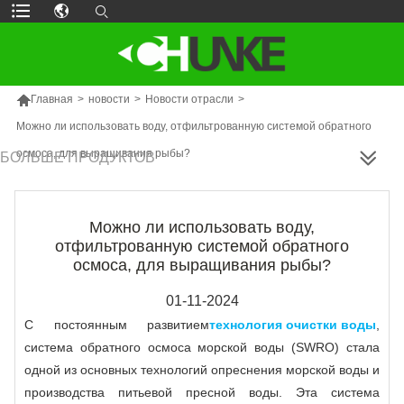

Главная
>
новости
>
Новости отрасли
>
Можно ли использовать воду, отфильтрованную системой обратного
осмоса, для выращивания рыбы?
БОЛЬШЕ ПРОДУКТОВ
Можно ли использовать воду,
отфильтрованную системой обратного
осмоса, для выращивания рыбы?
01-11-2024
С постоянным развитием
технология очистки воды
,
система обратного осмоса морской воды (SWRO) стала
одной из основных технологий опреснения морской воды и
производства питьевой пресной воды. Эта система