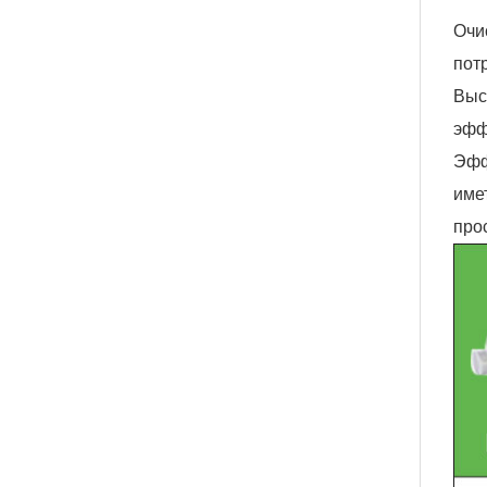
Очи
пот
Выс
эфф
Эфф
име
про