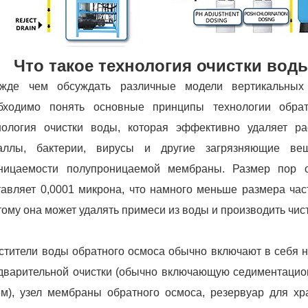
Что такое технология очистки во
жде чем обсуждать различные модели вертикальных о
бходимо понять основные принципы технологии обра
нология очистки воды, которая эффективно удаляет р
аллы, бактерии, вирусы и другие загрязняющие ве
ницаемости полупроницаемой мембраны. Размер пор 
тавляет 0,0001 микрона, что намного меньше размера ча
тому она может удалять примеси из воды и производить чис
стители воды обратного осмоса обычно включают в себя н
дварительной очистки (обычно включающую седиментацио
ем), узел мембраны обратного осмоса, резервуар для хр