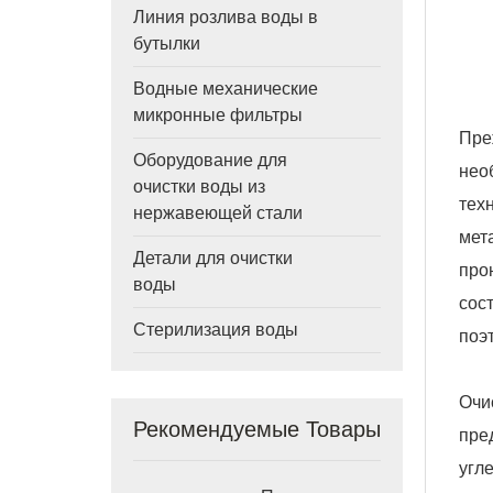
Линия розлива воды в
бутылки
Водные механические
микронные фильтры
Пре
Оборудование для
нео
очистки воды из
тех
нержавеющей стали
мет
Детали для очистки
про
воды
сос
Стерилизация воды
поэ
Очи
Рекомендуемые Товары
пре
угл