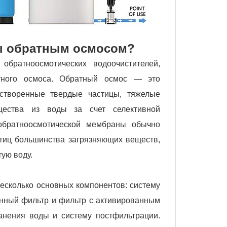
ды обратным осмосом?
братноосмотических водоочистителей,
тного осмоса. Обратный осмос — это
астворенные твердые частицы, тяжелые
щества из воды за счет селективной
обратноосмотической мембраны обычно
стиц большинства загрязняющих веществ,
тую воду.
есколько основных компонентов: систему
нный фильтр и фильтр с активированным
анения воды и систему постфильтрации.