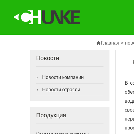

Главная
>
нов
Новости
Новости компании

В с
Новости отрасли

обе
вод
сво
Продукция
пер
про