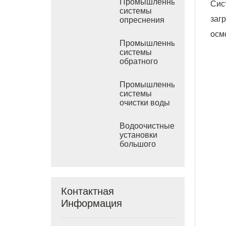
Промышленные
Сис
системы
заг
опреснения
морской воды
осм
РО
Промышленные
системы
обратного
осмоса
солоноватой
Промышленные
воды
системы
очистки воды
обратным
осмосом
Водоочистные
установки
большого
размера
Контактная
Информация