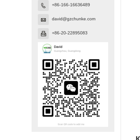
+86-166-16636489

david@gzchunke.com

+86-20-22895083

К