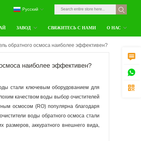
Pусский
АЙ
ЗАВОД
СВЯЖИТЕСЬ С НАМИ
О НАС
ель обратного осмоса наиболее эффективен?

 осмоса наиболее эффективен?


оды стали ключевым оборудованием для
плохим качеством воды выбор очистителей
тным осмосом (RO) популярна благодаря
очистители воды обратного осмоса стали
х размеров, аккуратного внешнего вида,