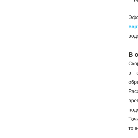
Э
вер
вод
В 
Ско
в о
обр
Рас
вре
под
Точ
точ