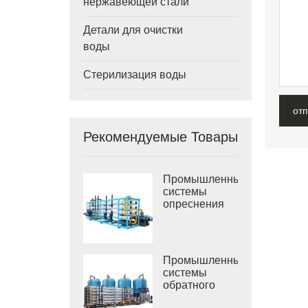
нержавеющей стали
Детали для очистки
воды
Стерилизация воды
от
Рекомендуемые Товары
Промышленные
системы
опреснения
морской воды
РО
Промышленные
системы
обратного
осмоса