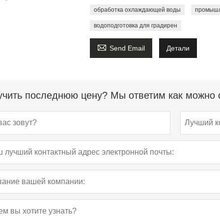
обработка охлаждающей воды
промышл
водоподготовка для градирен

Send Email
Детали
чить последнюю цену? Мы ответим как можно с