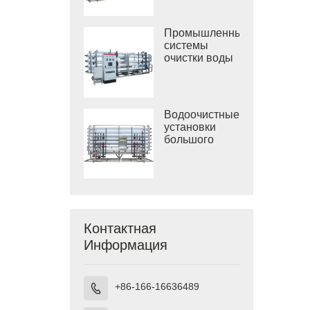
солоноватой
воды
Промышленные
системы
очистки воды
обратным
осмосом
Водоочистные
установки
большого
размера
Контактная
Информация
+86-166-16636489
