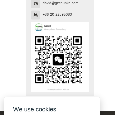
david@gzchunke.com

+86-20-22895083

We use cookies