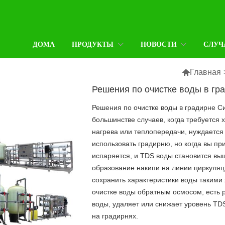
ДОМА
ПРОДУКТЫ
НОВОСТИ
СЛУЧ

Главная
Решения по очистке воды в гр
Решения по очистке воды в градирне С
большинстве случаев, когда требуется 
нагрева или теплопередачи, нуждается
использовать градирню, но когда вы пр
испаряется, и TDS воды становится вы
образование накипи на линии циркуля
сохранить характеристики воды такими 
очистке воды обратным осмосом, есть
воды, удаляет или снижает уровень TDS
на градирнях.