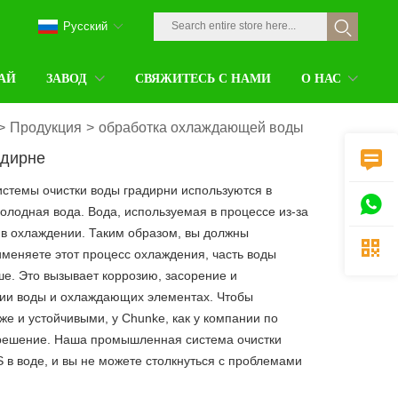
Pусский
АЙ
ЗАВОД
СВЯЖИТЕСЬ С НАМИ
О НАС
>
Продукция
>
обработка охлаждающей воды
адирне

истемы очистки воды градирни используются в

холодная вода. Вода, используемая в процессе из-за
 в охлаждении. Таким образом, вы должны

именяете этот процесс охлаждения, часть воды
ше. Это вызывает коррозию, засорение и
ции воды и охлаждающих элементах. Чтобы
же и устойчивыми, у Chunke, как у компании по
 решение. Наша промышленная система очистки
 в воде, и вы не можете столкнуться с проблемами