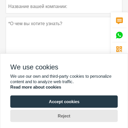



We use cookies
Политика конфиденциальности
отправить
We use our own and third-party cookies to personalize
content and to analyze web traffic.
Read more about cookies
Accept cookies
БОЛЬШЕ УСЛУГ
Copyright By © Guangzhou Chunke Environmental Technology Co. Ltd. 邮箱：
Reject
david@gzchunke.com/louisa@gzchunke.com