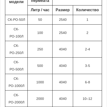
пермеата
модели
Литр / час
Размер
Количество
СК-РО-50Л
50
2540
1
СК-
100
2540
2
РО-100Л
СК-
250
4040
2-4
РО-250Л
СК-
500
4040
3-5
РО-500Л
СК-
1000
4040
6-8
РО-1000Л
СК-
2000
4040
10–12
РО-2000Л