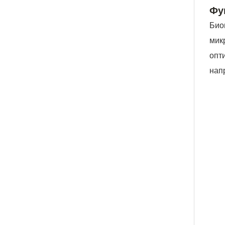
Фу
Био
мик
опт
нап