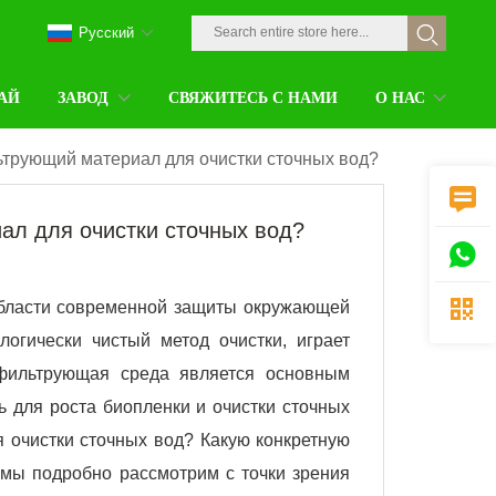
Pусский
АЙ
ЗАВОД
СВЯЖИТЕСЬ С НАМИ
О НАС
трующий материал для очистки сточных вод?

ал для очистки сточных вод?


области современной защиты окружающей
огически чистый метод очистки, играет
 фильтрующая среда является основным
ь для роста биопленки и очистки сточных
я очистки сточных вод? Какую конкретную
е мы подробно рассмотрим с точки зрения