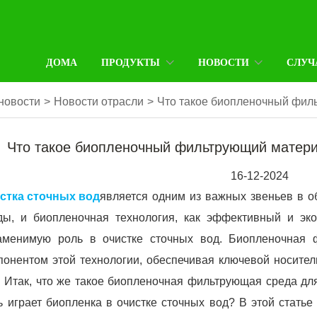
ДОМА
ПРОДУКТЫ
НОВОСТИ
СЛУЧ
новости
>
Новости отрасли
>
Что такое биопленочный филь
Что такое биопленочный фильтрующий матери
16-12-2024
стка сточных вод
является одним из важных звеньев в 
ды, и биопленочная технология, как эффективный и экол
аменимую роль в очистке сточных вод. Биопленочная
понентом этой технологии, обеспечивая ключевой носител
. Итак, что же такое биопленочная фильтрующая среда дл
ь играет биопленка в очистке сточных вод? В этой стать