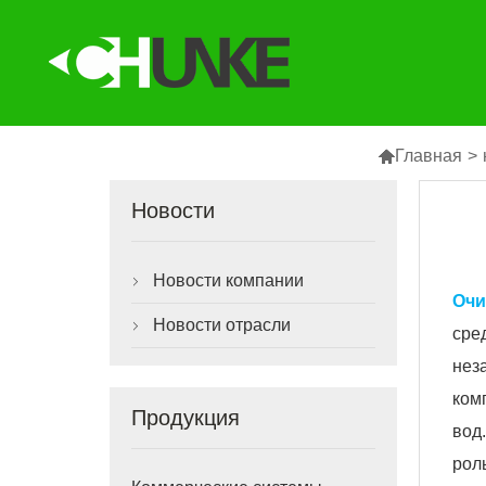

Главная
>
Новости
Новости компании

Очи
Новости отрасли

сре
нез
ком
Продукция
вод
рол