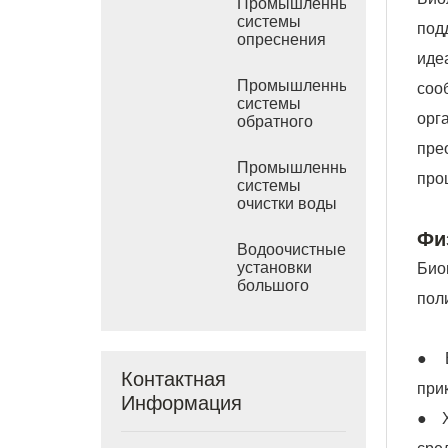
Промышленные
системы
под
опреснения
морской воды
иде
РО
Промышленные
соо
системы
орг
обратного
осмоса
пре
солоноватой
Промышленные
воды
про
системы
очистки воды
обратным
Фи
осмосом
Водоочистные
установки
Био
большого
пол
размера
● В
Контактная
при
Информация
● Х