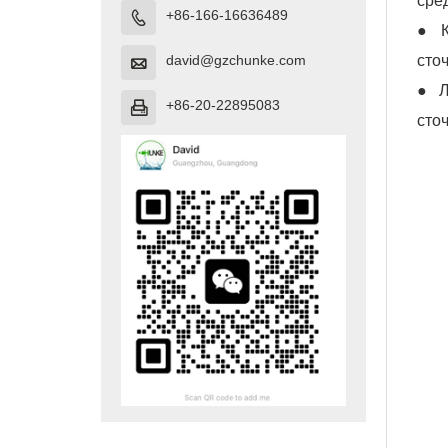
сре
+86-166-16636489

● К
сто
david@gzchunke.com

● Л
+86-20-22895083

сто