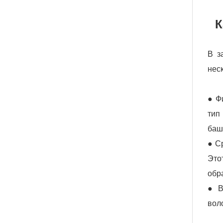
К
В з
нес
● Ф
тип
баш
● С
Это
обр
● В
вол